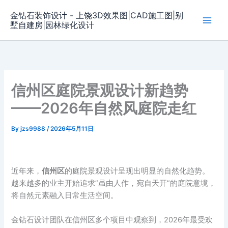
Skip
金钻石装饰设计 - 上饶3D效果图|CAD施工图|别
to
墅自建房|园林绿化设计
content
信州区庭院景观设计新趋势
——2026年自然风庭院走红
By
jzs9988
/
2026年5月11日
近年来，
信州区
的庭院景观设计呈现出明显的自然化趋势。
越来越多的业主开始追求”虽由人作，宛自天开”的庭院意境，
将自然元素融入日常生活空间。
金钻石设计团队在信州区多个项目中观察到，2026年最受欢