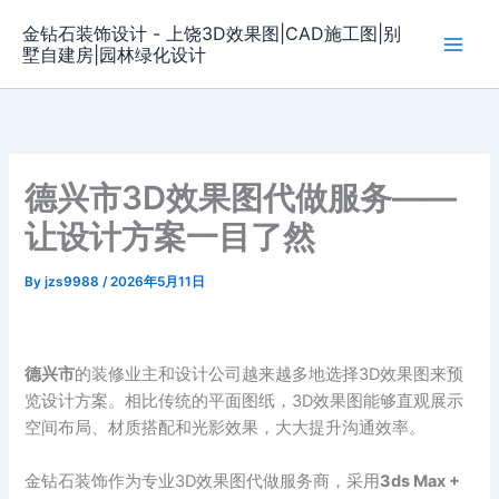
Skip
金钻石装饰设计 - 上饶3D效果图|CAD施工图|别
to
墅自建房|园林绿化设计
content
德兴市3D效果图代做服务——
让设计方案一目了然
By
jzs9988
/
2026年5月11日
德兴市
的装修业主和设计公司越来越多地选择3D效果图来预
览设计方案。相比传统的平面图纸，3D效果图能够直观展示
空间布局、材质搭配和光影效果，大大提升沟通效率。
金钻石装饰作为专业3D效果图代做服务商，采用
3ds Max +