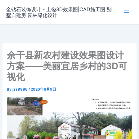
Skip
金钻石装饰设计 - 上饶3D效果图|CAD施工图|别
to
墅自建房|园林绿化设计
content
余干县新农村建设效果图设计
方案——美丽宜居乡村的3D可
视化
By
jzs9988
/
2026年6月9日