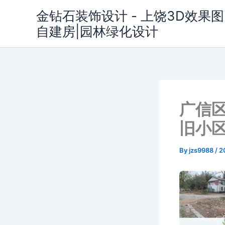
Skip
金钻石装饰设计 - 上饶3D效果图
to
自建房|园林绿化设计
content
广信
旧小
By
jzs9988
/
2