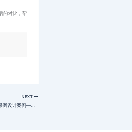
后的对比，帮
NEXT
弋阳县禁毒展厅效果图设计案例——沉浸式禁毒教育可视化