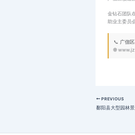
金钻石团队
助业主委员
📞
广信区
🌐 www
PREVIOUS