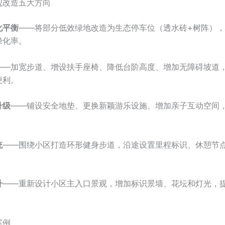
观改造五大方向
化平衡
——将部分低效绿地改造为生态停车位（透水砖+树阵）
绿化率。
——加宽步道、增设扶手座椅、降低台阶高度、增加无障碍坡道
便利。
升级
——铺设安全地垫、更换新颖游乐设施、增加亲子互动空间
。
统
——围绕小区打造环形健身步道，沿途设置里程标识、休憩节
升
——重新设计小区主入口景观，增加标识景墙、花坛和灯光，
案例